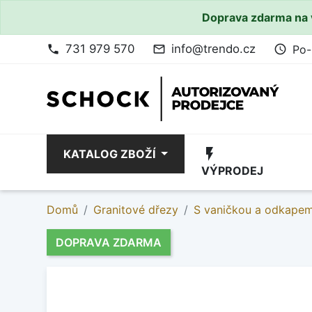
Doprava zdarma na 
731 979 570
info@trendo.cz
Po-
phone
mail_outline
access_time
flash_on
KATALOG ZBOŽÍ
VÝPRODEJ
Domů
Granitové dřezy
S vaničkou a odkape
DOPRAVA ZDARMA