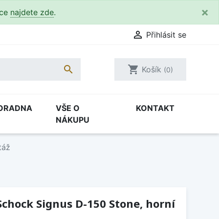
×
kce
najdete zde
.

Přihlásit se

shopping_cart
Košík
(0)
ORADNA
VŠE O
KONTAKT
NÁKUPU
táž
chock Signus D-150 Stone, horní