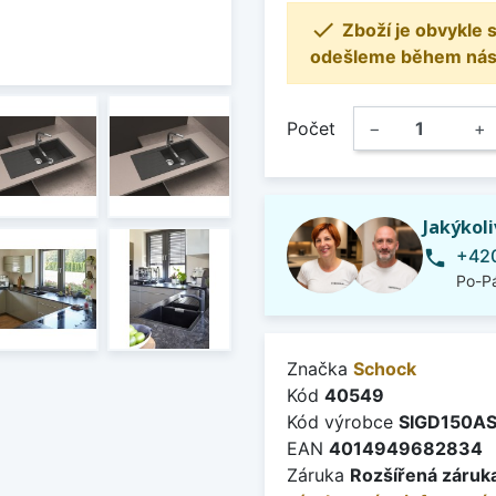

Zboží je obvykle
odešleme během násle
Počet
−
+
Jakýkol
+420
phone
Po-Pá
Značka
Schock
Kód
40549
Kód výrobce
SIGD150A
EAN
4014949682834
Záruka
Rozšířená záruka