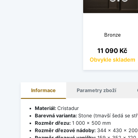
Bronze
Cena
11 090 Kč
Obvykle skladem
Informace
Parametry zboží
Materiál:
Cristadur
Barevná varianta:
Stone (tmavší šedá se stř
Rozměr dřezu:
1 000 x 500 mm
Rozměr dřezové nádoby:
344 x 430 x 20
Rozměr dřezové vaničky:
159 x 352 x 12