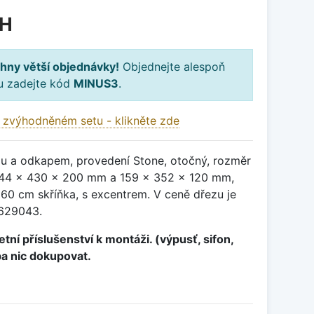
PH
hny větší objednávky!
Objednejte alespoň
ku zadejte kód
MINUS3
.
 zvýhodněném setu - klikněte zde
ou a odkapem, provedení Stone, otočný, rozměr
44 x 430 x 200 mm a 159 x 352 x 120 mm,
60 cm skříňka, s excentrem. V ceně dřezu je
629043.
tní příslušenství k montáži. (výpusť, sifon,
ba nic dokupovat.