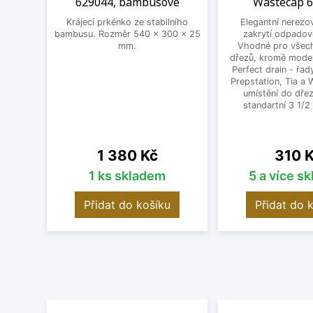
629044, bambusové
Wastecap 
Krájecí prkénko ze stabilního
Elegantní nerezo
bambusu. Rozměr 540 x 300 x 25
zakrytí odpadov
mm.
Vhodné pro všec
dřezů, kromě mode
Perfect drain - řa
Prepstation, Tia a
umístění do dřez
standartní 3 1/2 
Cena
Cena
1 380 Kč
310 
1 ks skladem
5 a více s
Přidat do košíku
Přidat do 