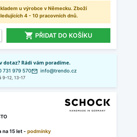
 skladem u výrobce v Německu. Zboží
dujících 4 - 10 pracovních dnů.

PŘIDAT DO KOŠÍKU
iv dotaz? Rádi vám poradíme.
 731 979 570
info@trendo.cz
mail_outline
 9-12, 13-17
STO
 na 15 let -
podmínky